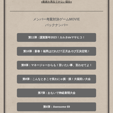
※動画を再生できない場合※
メンバー考案対決ゲームMOVIE
バックナンバー
第11弾：謹賀新年2023！カルタdeマサヒコ！
第10弾：新春！福男はだれだ!?正月あそび王決定戦！
第9弾：マネージャーからも！言いたい事、言わせてよ！
第8弾：こんなときこそ笑わにゃ損・損！大福笑い大会
第7弾：おもいで神経衰弱大会
第6弾：Awesome 69