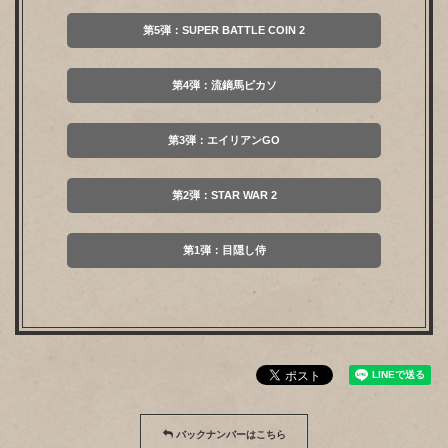
第5弾：SUPER BATTLE COIN 2
第4弾：流鏑馬ピカソ
第3弾：エイリアンGO
第2弾：STAR WAR 2
第1弾：目隠し侍
バックナンバーはこちら