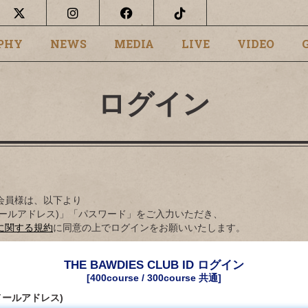
PHY
NEWS
MEDIA
LIVE
VIDEO
ログイン
会員様は、以下より
B ID(メールアドレス)」「パスワード」をご入力いただき、
に関する規約
に同意の上でログインをお願いいたします。
THE BAWDIES CLUB ID ログイン
[400course / 300course 共通]
D(メールアドレス)