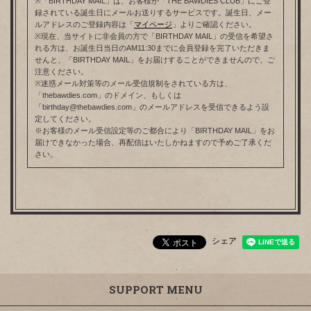
※「BIRTHDAY MAIL」は、お客様が「THE BAWDIES CLUB」にご登
録されている誕生日にメールお送りするサービスです。誕生日、メー
ルアドレスのご登録内容は「
マイページ
」よりご確認ください。
※現在、当サイトに非会員の方で「BIRTHDAY MAIL」の受信を希望さ
れる方は、お誕生日当日のAM11:30までに会員登録を完了いただきま
せんと、「BIRTHDAY MAIL」をお届けすることができませんので、ご
注意ください。
※迷惑メール対策等のメール受信規制をされている方は、
「thebawdies.com」のドメイン、もしくは
「birthday@thebawdies.com」のメールアドレスを受信できるよう設
定してください。
※お客様のメール受信設定等のご都合により「BIRTHDAY MAIL」をお
届けできなかった場合、再配信はいたしかねますので予めご了承くだ
さい。
シェア
SUPPORT MENU