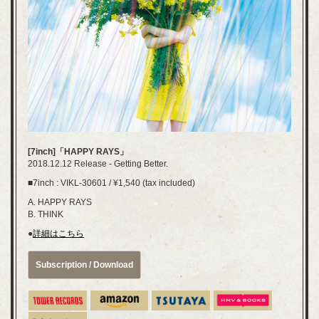
[7inch]「HAPPY RAYS」
2018.12.12 Release - Getting Better.
■7inch : VIKL-30601 / ¥1,540 (tax included)
A. HAPPY RAYS
B. THINK
●
詳細はこちら
Subscription / Download