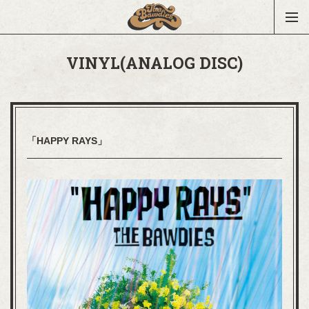
VINYL(ANALOG DISC)
「HAPPY RAYS」