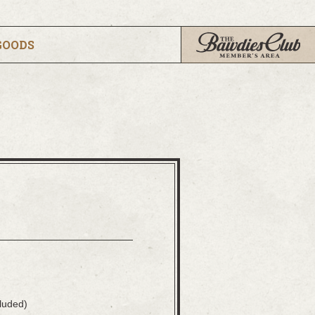
GOODS
uded)