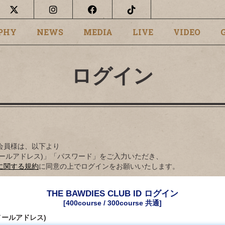
PHY
NEWS
MEDIA
LIVE
VIDEO
ログイン
会員様は、以下より
B ID(メールアドレス)」「パスワード」をご入力いただき、
に関する規約
に同意の上でログインをお願いいたします。
THE BAWDIES CLUB ID ログイン
[400course / 300course 共通]
D(メールアドレス)