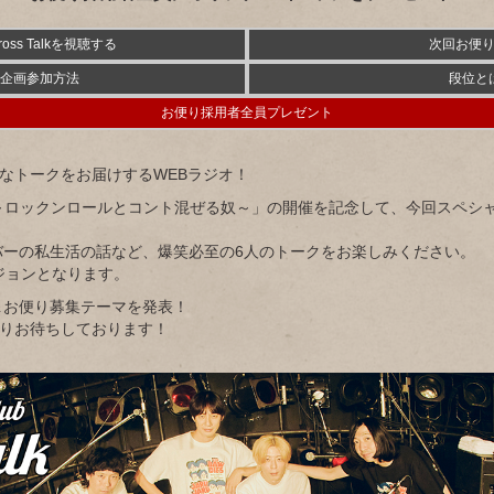
ss Talkを視聴する
次回お便
企画参加方法
段位と
お便り採用者全員プレゼント
ダムなトークをお届けするWEBラジオ！
L TOUR ～ロックンロールとコント混ぜる奴～」の開催を記念して、今回ス
バーの私生活の話など、爆笑必至の6人のトークをお楽しみください。
ジョンとなります。
＆お便り募集テーマを発表！
便りお待ちしております！