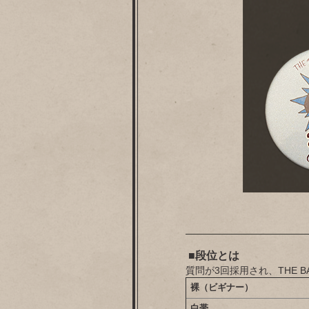
■段位とは
質問が3回採用され、THE 
裸（ビギナー）
白帯