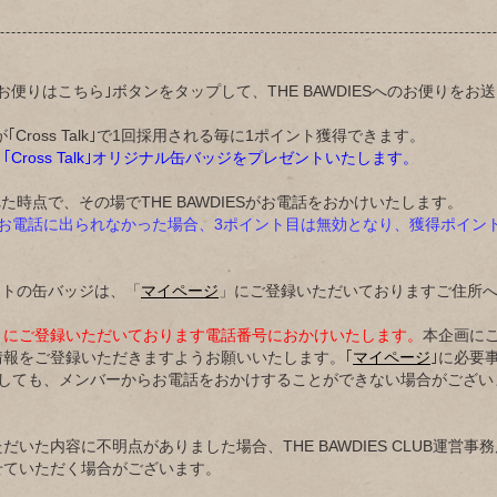
Sへのお便りはこちら｣ボタンをタップして、THE BAWDIESへのお便りを
Cross Talk｣で1回採用される毎に1ポイント獲得できます。
Cross Talk｣オリジナル缶バッジをプレゼントいたします。
た時点で、その場でTHE BAWDIESがお電話をおかけいたします。
お電話に出られなかった場合、3ポイント目は無効となり、獲得ポイン
ントの缶バッジは、「
マイページ
」にご登録いただいておりますご住所
」にご登録いただいております電話番号におかけいたします。
本企画に
情報をご登録いただきますようお願いいたします。｢
マイページ
｣に必要
ましても、メンバーからお電話をおかけすることができない場合がござい
だいた内容に不明点がありました場合、THE BAWDIES CLUB運営
せていただく場合がございます。