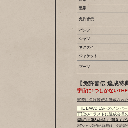
黒帯
免許皆伝
パンツ
シャツ
ネクタイ
ジャケット
ブーツ
【免許皆伝 達成特
宇宙に1つしかないTHE
実際に免許皆伝を達成され
THE BAWDIESへのメンバ
下記のイラストに達成会員の
(
詳細は第84回をお聞きくだ
※Tシャツ制作の詳細は、免許皆伝