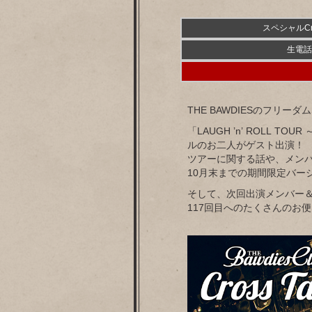
スペシャルCro
生電話
THE BAWDIESのフリー
「LAUGH ’n’ ROL
ルのお二人がゲスト出演！
ツアーに関する話や、メン
10月末までの期間限定バー
そして、次回出演メンバー
117回目へのたくさんのお