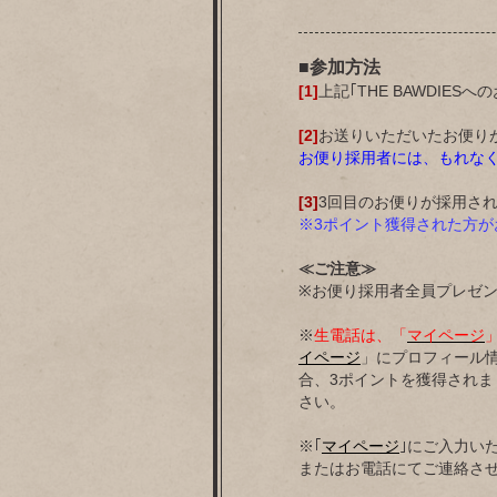
■参加方法
[1]
上記｢THE BAWDIE
[2]
お送りいただいたお便りが｢
お便り採用者には、もれなく｢
[3]
3回目のお便りが採用され
※3ポイント獲得された方が
≪ご注意≫
※お便り採用者全員プレゼ
※
生電話は、「
マイページ
イページ
」にプロフィール
合、3ポイントを獲得され
さい。
※｢
マイページ
｣にご入力いた
またはお電話にてご連絡さ