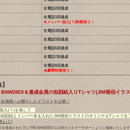
生電話2回達成
生電話3回達成
★メンバー加入(？)特典有り！
生電話4回達成
生電話5回達成
生電話6回達成
生電話7回達成
生電話8回達成
★豪華特典有り！
典】
 BAWDIES＆達成会員の似顔絵入りTシャツ(JIM画伯イラス
た会員様へお贈りしたイラストを公開！
ー加入(？)を祝して、
似顔絵とメンバー名を入れたJIM画伯イラストのオリジナルTシャツを
さい！
)
を達成された方にTHE BAWDIES CLUBカスタマーサポートよりご連絡いたしま