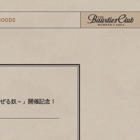
GOODS
ト混ぜる奴～」開催記念！