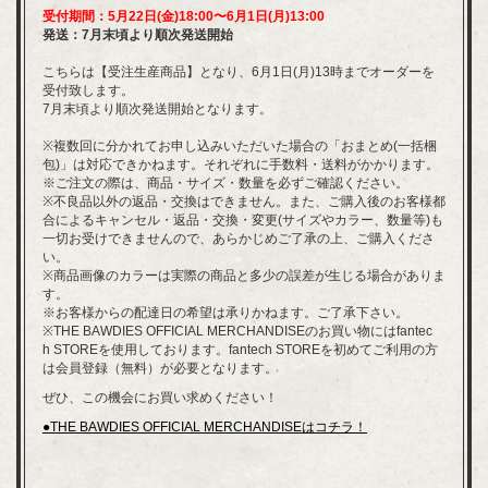
受付期間：5月22日(金)18:00〜6月1日(月)13:00
発送：7月末頃より順次発送開始
こちらは【受注生産商品】となり、6月1日(月)13時までオーダーを
受付致します。
7月末頃より順次発送開始となります。
※複数回に分かれてお申し込みいただいた場合の「おまとめ(一括梱
包)」は対応できかねます。それぞれに手数料・送料がかかります。
※ご注文の際は、商品・サイズ・数量を必ずご確認ください。
※不良品以外の返品・交換はできません。また、ご購入後のお客様都
合によるキャンセル・返品・交換・変更(サイズやカラー、数量等)も
一切お受けできませんので、あらかじめご了承の上、ご購入くださ
い。
※商品画像のカラーは実際の商品と多少の誤差が生じる場合がありま
す。
※お客様からの配達日の希望は承りかねます。ご了承下さい。
※THE BAWDIES OFFICIAL MERCHANDISEのお買い物にはfantec
h STOREを使用しております。fantech STOREを初めてご利用の方
は会員登録（無料）が必要となります。
ぜひ、この機会にお買い求めください！
●THE BAWDIES OFFICIAL MERCHANDISEはコチラ！